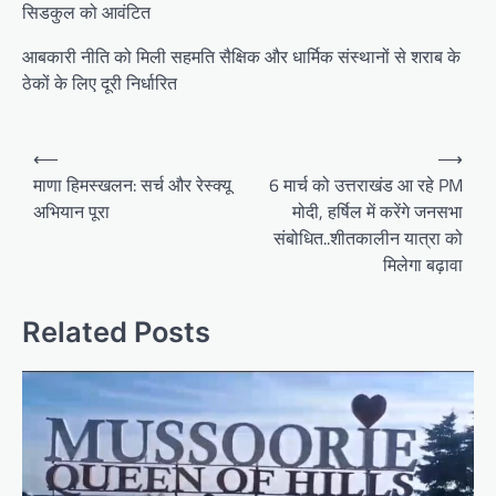
सिडकुल को आवंटित
आबकारी नीति को मिली सहमति सैक्षिक और धार्मिक संस्थानों से शराब के
ठेकों के लिए दूरी निर्धारित
P
⟵
⟶
o
माणा हिमस्खलन: सर्च और रेस्क्यू
6 मार्च को उत्तराखंड आ रहे PM
अभियान पूरा
मोदी, हर्षिल में करेंगे जनसभा
s
संबोधित..शीतकालीन यात्रा को
t
मिलेगा बढ़ावा
n
a
Related Posts
v
i
g
a
t