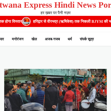
twana Express Hindi News Por
हर ख़बर पर पैनी नज़र
ार
​हरिद्वार से वीरभद्र (ऋषिकेश) तक निकली BJYM की भव्य कांवड़ यात्रा;
ापार
मनोरंजन
खेल
अजब-गजब
धर्म
संपर्क सूत्र