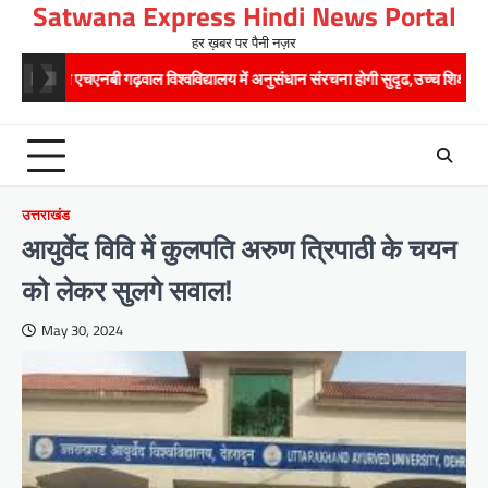
Satwana Express Hindi News Portal
Skip
to
हर ख़बर पर पैनी नज़र
content
लय में अनुसंधान संरचना होगी सुदृढ,उच्च शिक्षा मंत्री धन सिंह रावत ने नवनियुक्त केन्द्री
उत्तराखंड
आयुर्वेद विवि में कुलपति अरुण त्रिपाठी के चयन
को लेकर सुलगे सवाल!
May 30, 2024