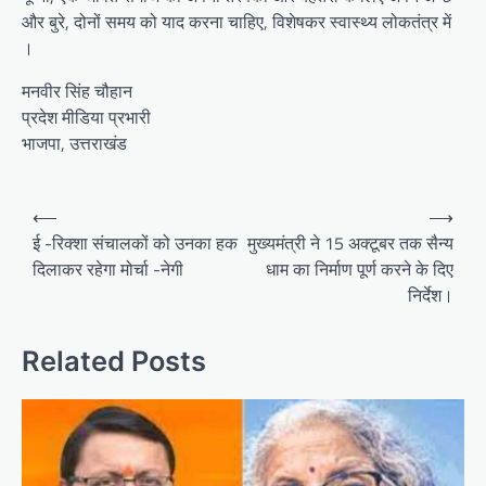
और बुरे, दोनों समय को याद करना चाहिए, विशेषकर स्वास्थ्य लोकतंत्र में
।
मनवीर सिंह चौहान
प्रदेश मीडिया प्रभारी
भाजपा, उत्तराखंड
P
⟵
⟶
o
ई -रिक्शा संचालकों को उनका हक
मुख्यमंत्री ने 15 अक्टूबर तक सैन्य
दिलाकर रहेगा मोर्चा -नेगी
धाम का निर्माण पूर्ण करने के दिए
s
निर्देश।
t
n
Related Posts
a
v
i
g