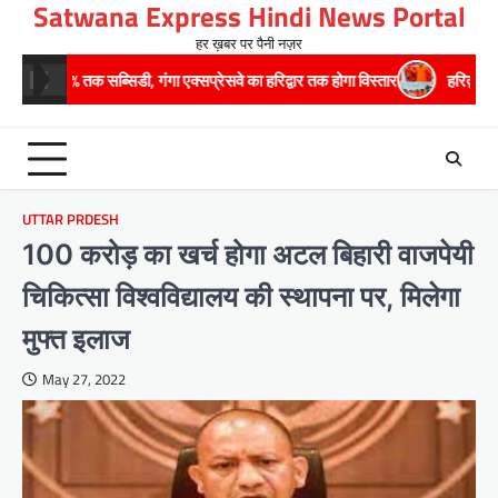
Satwana Express Hindi News Portal
Skip
to
हर ख़बर पर पैनी नज़र
content
िडी, गंगा एक्सप्रेसवे का हरिद्वार तक होगा विस्तार
​हरिद्वार से वीरभद्र (ऋषिकेश)
UTTAR PRDESH
100 करोड़ का खर्च होगा अटल बिहारी वाजपेयी
चिकित्सा विश्वविद्यालय की स्थापना पर, मिलेगा
मुफ्त इलाज
May 27, 2022