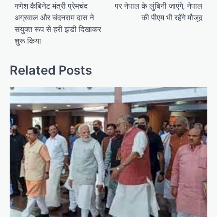
गणेश कैबिनेट मंत्री प्रेमचंद
पर नेपाल के लुंबिनी जाएंगे, नेपाल
s
अग्रवाल और चंदनराम दास ने
की पीएम भी रहेंगे मौजूद
t
संयुक्त रूप से हरी झंडी दिखाकर
n
शुरू किया
a
v
Related Posts
i
g
a
t
i
o
n