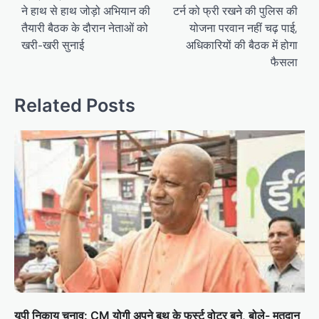
ने हाथ से हाथ जोड़ो अभियान की
टर्न को फ्री रखने की पुलिस की
s
तैयारी बैठक के दौरान नेताओं को
योजना परवान नहीं चढ़ पाई,
t
खरी-खरी सुनाई
अधिकारियों की बैठक में होगा
n
फैसला
a
v
Related Posts
i
g
a
t
i
o
n
यूपी निकाय चुनाव: CM योगी अपने बूथ के फर्स्‍ट वोटर बने, बोले- मतदान