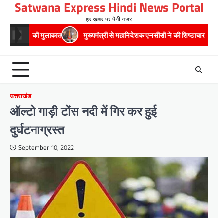
Satwana Express Hindi News Portal
Skip
to
हर ख़बर पर पैनी नज़र
content
मुलाकात
मुख्यमंत्री से महानिदेशक एनसीसी ने की शिष्टाचार भेंट,उत्तराखण्ड में एनस
उत्तराखंड
ऑल्टो गाड़ी टोंस नदी में गिर कर हुई
दुर्घटनाग्रस्त
September 10, 2022