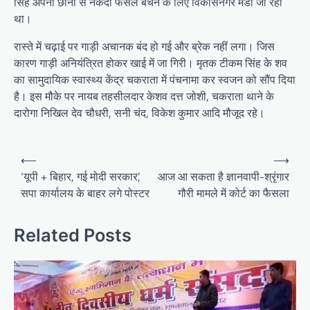
सिंह अपनी छानी से नकदी फसल बेचने के लिए विकासनगर मंडी जा रहा
था।
रास्ते में चढ़ाई पर गाड़ी अचानक बंद हो गई और ब्रेक नहीं लगा। जिस
कारण गाड़ी अनियंत्रित होकर खाई में जा गिरी। मृतक टीकम सिंह के शव
का सामुदायिक स्वास्थ्य केंद्र चकराता में पंचनामा कर स्वजन को सौंप दिया
है। इस मौके पर नायब तहसीलदार केशव दत्त जोशी, चकराता थाने के
दारोगा निखिल देव चौधरी, सनी चंद, विकेश कुमार आदि मौजूद रहे।
P
⟵
⟶
o
‘यूपी + बिहार, गई मोदी सरकार’,
आज आ सकता है ज्ञानवापी-श्रृंगार
सपा कार्यालय के बाहर लगे पोस्टर
गौरी मामले में कोर्ट का फैसला
s
t
Related Posts
n
a
v
i