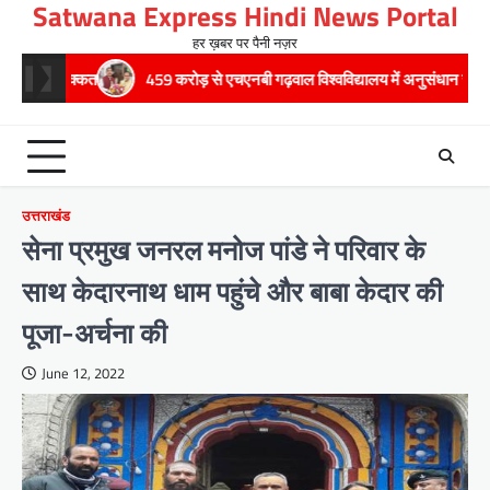
Satwana Express Hindi News Portal
Skip
to
हर ख़बर पर पैनी नज़र
content
459 करोड़ से एचएनबी गढ़वाल विश्वविद्यालय में अनुसंधान संरचना होगी सुदृढ,उच्च शिक्षा
उत्तराखंड
सेना प्रमुख जनरल मनोज पांडे ने परिवार के
साथ केदारनाथ धाम पहुंचे और बाबा केदार की
पूजा-अर्चना की
June 12, 2022