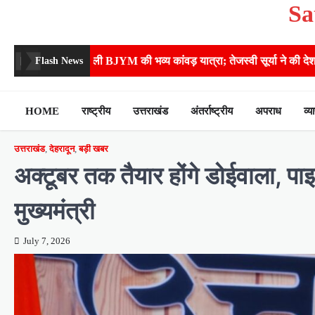
Sa
Skip
to
content
ी भव्य कांवड़ यात्रा; तेजस्वी सूर्या ने की देश व प्रदेशवासियों के कल्याण की
Flash News
HOME
राष्ट्रीय
उत्तराखंड
अंतर्राष्ट्रीय
अपराध
व्य
उत्तराखंड
,
देहरादून
,
बड़ी खबर
अक्टूबर तक तैयार होंगे डोईवाला, प
मुख्यमंत्री
July 7, 2026