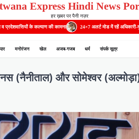
twana Express Hindi News Por
हर ख़बर पर पैनी नज़र
 कामना
24×7 अलर्ट मोड में रहें अधिकारी-मुख्य सचिव मानसून-एसईओसी से म
ापार
मनोरंजन
खेल
अजब-गजब
धर्म
संपर्क सूत्र
ाइनस (नैनीताल) और सोमेश्वर (अल्मोड़ा