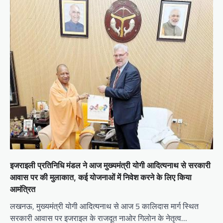
i
g
a
t
i
o
n
इजराइली प्रतिनिधि मंडल ने आज मुख्‍यमंत्री योगी आद‍ित्‍यनाथ से सरकारी
आवास पर की मुलाकात, कई योजनाओं में न‍िवेश करने के ल‍िए क‍िया
आमंत्र‍ित
लखनऊ, मुख्यमंत्री योगी आदित्यनाथ से आज 5 कालिदास मार्ग स्थित
सरकारी आवास पर इजराइल के राजदूत नाओर गिलोन के नेतृत्व…