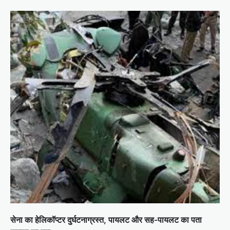
सेना का हेलिकॉप्टर दुर्घटनाग्रस्त, पायलट और सह-पायलट का पता