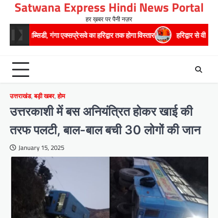
Satwana Express Hindi News Portal
Skip
to
हर ख़बर पर पैनी नज़र
content
 गंगा एक्सप्रेसवे का हरिद्वार तक होगा विस्तार
​हरिद्वार से वीरभद्र (ऋषिकेश) तक
उत्तराखंड
,
बड़ी खबर
,
होम
उत्तरकाशी में बस अनियंत्रित होकर खाई की
तरफ पलटी, बाल-बाल बची 30 लोगों की जान
January 15, 2025