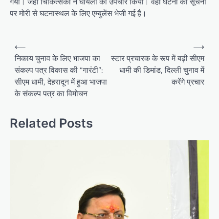
गया। जहां चिकित्सकों ने घायलों का उपचार किया। वहीं घटना की सूचना
पर मोरी से घटनास्थल के लिए एम्बुलेंस भेजी गई है।
P
⟵
⟶
o
निकाय चुनाव के लिए भाजपा का
स्टार प्रचारक के रूप में बढ़ी सीएम
संकल्प पत्र विकास की “गारंटी”:
धामी की डिमांड, दिल्ली चुनाव में
s
सीएम धामी, देहरादून में हुआ भाजपा
करेंगे प्रचार
t
के संकल्प पत्र का विमोचन
n
a
Related Posts
v
i
g
a
t
i