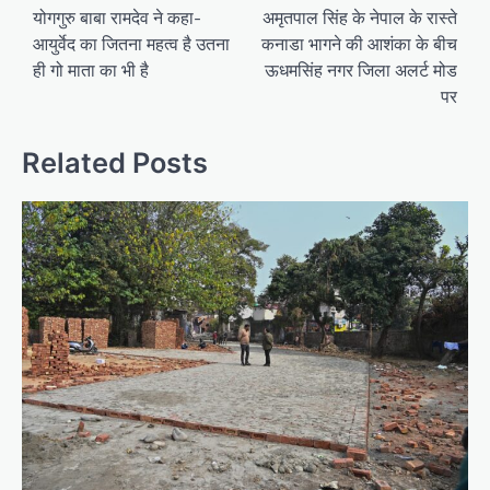
o
योगगुरु बाबा रामदेव ने कहा-
अमृतपाल सिंह के नेपाल के रास्ते
आयुर्वेद का जितना महत्व है उतना
कनाडा भागने की आशंका के बीच
s
ही गो माता का भी है
ऊधमसिंह नगर जिला अलर्ट मोड
t
पर
n
a
Related Posts
v
i
g
a
t
i
o
n