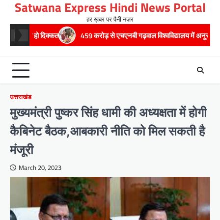
Satwana Express Hindi News Portal
Skip
to
हर ख़बर पर पैनी नज़र
content
दिक्कत
459 करोड़ से एचएनबी गढ़वाल विश्वविद्यालय में अनुसंधान संरचना होगी सुदृढ,उच
उत्तराखंड
मुख्यमंत्री पुष्कर सिंह धामी की अध्यक्षता में होगी
कैबिनेट बैठक,आबकारी नीति को मिल सकती है
मंजूरी
March 20, 2023