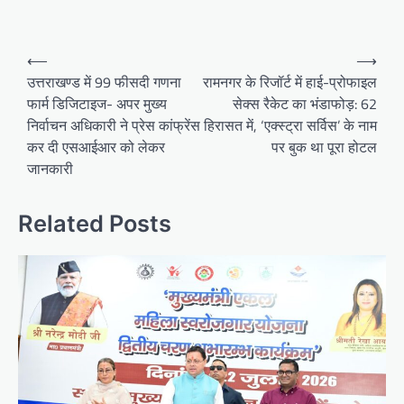
P
⟵
⟶
o
उत्तराखण्ड में 99 फीसदी गणना
रामनगर के रिजॉर्ट में हाई-प्रोफाइल
फार्म डिजिटाइज- अपर मुख्य
सेक्स रैकेट का भंडाफोड़: 62
s
निर्वाचन अधिकारी ने प्रेस कांफ्रेंस
हिरासत में, ‘एक्स्ट्रा सर्विस’ के नाम
t
कर दी एसआईआर को लेकर
पर बुक था पूरा होटल
n
जानकारी
a
v
Related Posts
i
g
a
t
i
o