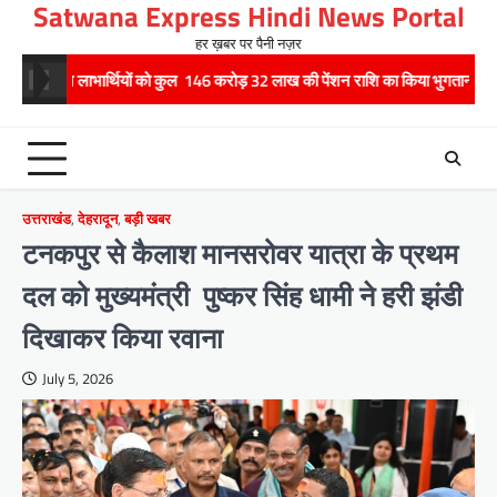
Satwana Express Hindi News Portal
Skip
to
हर ख़बर पर पैनी नज़र
content
थियों को कुल 146 करोड़ 32 लाख की पेंशन राशि का किया भुगतान
राष्ट्रीय हथकरघा
उत्तराखंड
,
देहरादून
,
बड़ी खबर
टनकपुर से कैलाश मानसरोवर यात्रा के प्रथम
दल को मुख्यमंत्री पुष्कर सिंह धामी ने हरी झंडी
दिखाकर किया रवाना
July 5, 2026