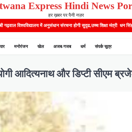
twana Express Hindi News Por
हर ख़बर पर पैनी नज़र
ान संरचना होगी सुदृढ,उच्च शिक्षा मंत्री धन सिंह रावत ने नवनियुक्त केन्द्रीय शि
ापार
मनोरंजन
खेल
अजब-गजब
धर्म
संपर्क सूत्र
ोगी आदित्‍यनाथ और डिप्‍टी सीएम ब्रजे