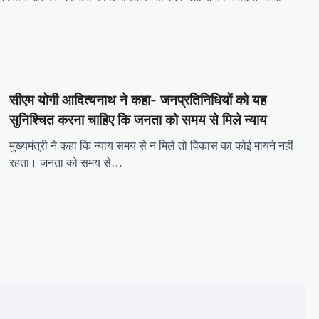
सीएम योगी आद‍ित्‍यनाथ ने कहा- जनप्रत‍िन‍िध‍ियों को यह
सुन‍िश्‍च‍ित करना चाह‍िए क‍ि जनता को समय से म‍िले न्‍याय
मुख्यमंत्री ने कहा कि न्याय समय से न मिले तो विकास का कोई मायने नहीं
रहता। जनता को समय से…