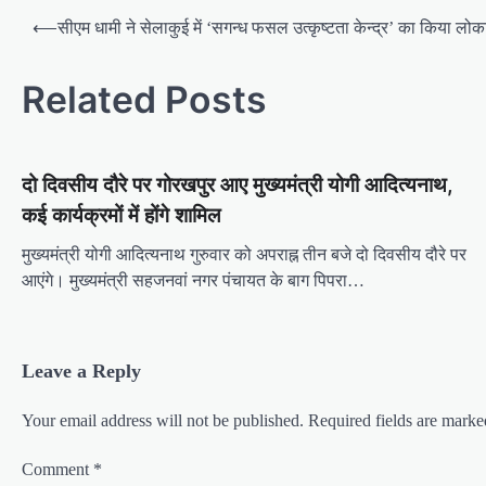
P
⟵
सीएम धामी ने सेलाकुई में ‘सगन्ध फसल उत्कृष्टता केन्द्र’ का किया लोका
o
s
Related Posts
t
n
दो द‍िवसीय दौरे पर गोरखपुर आए मुख्यमंत्री योगी आद‍ित्‍यनाथ,
a
कई कार्यक्रमों में होंगे शाम‍िल
v
i
मुख्यमंत्री योगी आदित्यनाथ गुरुवार को अपराह्न तीन बजे दो दिवसीय दौरे पर
आएंगे। मुख्यमंत्री सहजनवां नगर पंचायत के बाग पिपरा…
g
a
t
Leave a Reply
i
o
Your email address will not be published.
Required fields are mark
n
Comment
*