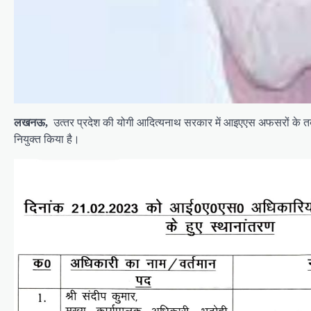
लखनऊ,
उत्‍तर प्रदेश की योगी आद‍ित्‍यनाथ सरकार में आइएएस अफसरों के 
न‍ियुक्‍त क‍िया है।