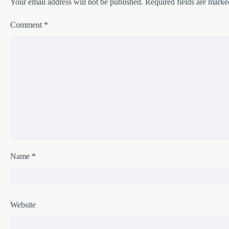
o
Your email address will not be published.
Required fields are mark
n
Comment
*
Name
*
Website