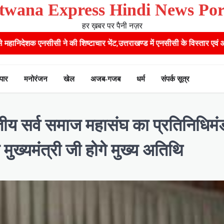
twana Express Hindi News Por
हर ख़बर पर पैनी नज़र
 शिष्टाचार भेंट,उत्तराखण्ड में एनसीसी के विस्तार एवं आधुनिक आधारभूत संरचना के 
ापार
मनोरंजन
खेल
अजब-गजब
धर्म
संपर्क सूत्र
ारतीय सर्व समाज महासंघ का प्रतिनिधिमं
ुख्यमंत्री जी होगे मुख्य अतिथि