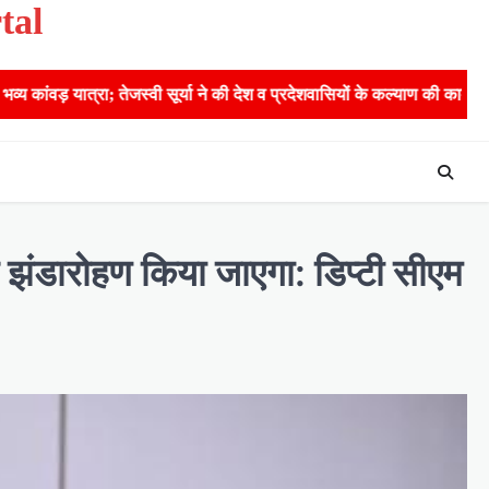
tal
्या ने की देश व प्रदेशवासियों के कल्याण की कामना
24×7 अलर्ट मोड में र
ंडारोहण क‍िया जाएगा: ड‍िप्‍टी सीएम