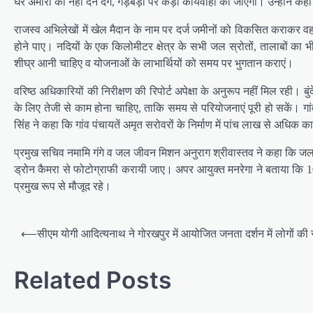
घर अमीरों को नहीं देने देंगे, गड़बड़ी पर कड़ी कार्यवाही की जाएगी। उन्हो
राजस्व अभिलेखों में खेल मैदान के नाम पर दर्ज जमीनों को विकसित कराकर वहां 
होने पाए। नदियों के एक किलोमीटर क्षेत्र के सभी जल स्रोतों, तालाबों का भी 
शीघ्र आनी चाहिए व योजनाओं के लाभार्थियों को समय पर भुगतान कराएं।
वरिष्ठ अधिकारियों की निरीक्षण की रिपोर्ट अपेक्षा के अनुरूप नहीं मिल रही। 
के लिए तेजी से काम होना चाहिए, ताकि समय से परियोजनाएं पूरी हो सकें। गां
स‍िंंह ने कहा कि गांव पंचायतें अमृत सरोवरों के निर्माण में पांच लाख से अधिक 
प्रमुख सचिव नमामि गंगे व जल जीवन मिशन अनुराग श्रीवास्तव ने कहा कि जल जी
ड्रोन कैमरा से फोटोग्राफी करायी जाए। अपर आयुक्त मनरेगा ने बताया कि 100 दि
प्रमुख रूप से मौजूद रहे।
P
⟵
सीएम योगी आद‍ित्‍यनाथ ने गोरखपुर में आयोज‍ित जनता दर्शन में लोगों की सम
o
s
Related Posts
t