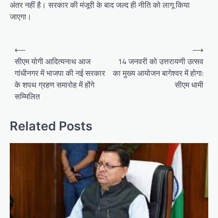
अंतर नहीं है। सरकार की मंजूरी के बाद जल्द ही नीति को लागू किया
जाएगा।
P
⟵
⟶
o
सीएम योगी आद‍ित्‍यनाथ आज
14 जनवरी को उत्तरायणी उत्सव
गांधीनगर में भाजपा की नई सरकार
का मुख्य आयोजन बागेश्वर में होगा:
s
के शपथ ग्रहण समारोह में होंगे
सीएम धामी
t
सम्मिलित
n
a
Related Posts
v
i
g
a
t
i