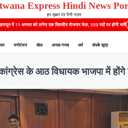
twana Express Hindi News Por
हर ख़बर पर पैनी नज़र
लगेगा एक दिवसीय रोजगार मेला, 559 पदों पर होगी भर्ती
पुष्पवर्षा और चरण 
ापार
मनोरंजन
खेल
अजब-गजब
धर्म
संपर्क सूत्र
 कांग्रेस के आठ विधायक भाजपा में होंग