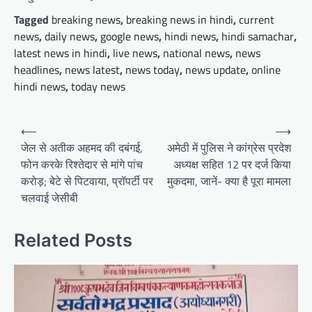
Tagged
breaking news
,
breaking news in hindi
,
current
news
,
daily news
,
google news
,
hindi news
,
hindi samachar
,
latest news in hindi
,
live news
,
national news
,
news
headlines
,
news latest
,
news today
,
news update
,
online
hindi news
,
today news
P
⟵
⟶
o
जेल से अतीक अहमद की दबंगई,
अमेठी में पुलिस ने कांग्रेस प्रदेश
फोन करके रिश्तेदार से मांगे पांच
अध्यक्ष सहित 12 पर दर्ज किया
s
करोड़; बेटे से पिटवाया, प्रॉपर्टी पर
मुकदमा, जानें- क्या है पूरा मामला
t
चलवाई जेसीबी
n
a
Related Posts
v
i
g