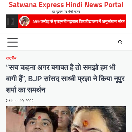
Satwana Express Hindi News Portal
Skip
to
हर ख़बर पर पैनी नज़र
content
459 करोड़ से एचएनबी गढ़वाल विश्वविद्यालय में अनुसंधान संरचना होगी सुदृढ,उच्च शिक्षा मं
राष्ट्रीय
”सच कहना अगर बगावत है तो समझो हम भी
बागी हैं”, BJP सांसद साध्वी प्रज्ञा ने किया नूपुर
शर्मा का समर्थन
June 10, 2022