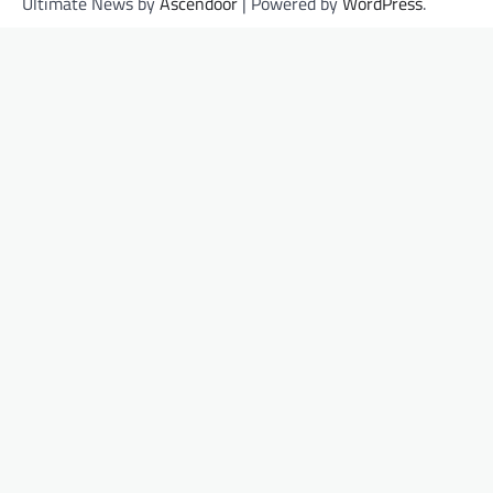
Ultimate News by
Ascendoor
| Powered by
WordPress
.