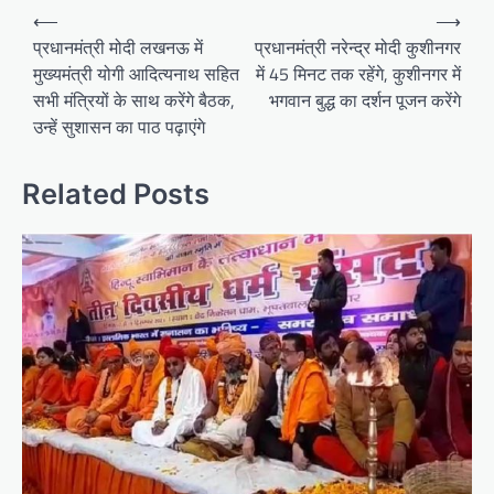
P
⟵
⟶
o
प्रधानमंत्री मोदी लखनऊ में
प्रधानमंत्री नरेन्द्र मोदी कुशीनगर
मुख्यमंत्री योगी आदित्यनाथ सहित
में 45 मिनट तक रहेंगे, कुशीनगर में
s
सभी मंत्रियों के साथ करेंगे बैठक,
भगवान बुद्ध का दर्शन पूजन करेंगे
t
उन्हें सुशासन का पाठ पढ़ाएंगे
n
a
Related Posts
v
i
g
a
t
i
o
n