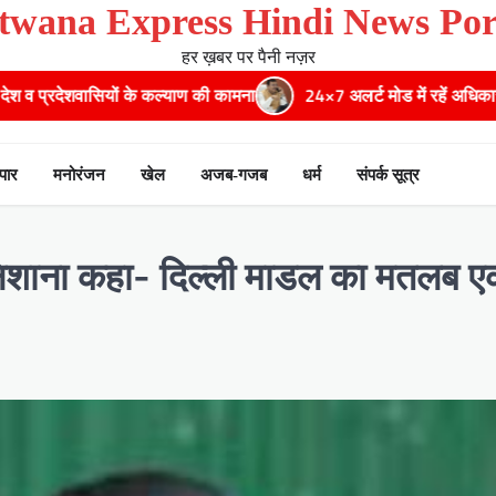
twana Express Hindi News Por
हर ख़बर पर पैनी नज़र
ाण की कामना
24×7 अलर्ट मोड में रहें अधिकारी-मुख्य सचिव मानसून-एसईओसी
ापार
मनोरंजन
खेल
अजब-गजब
धर्म
संपर्क सूत्र
 निशाना कहा- दिल्ली माडल का मतलब