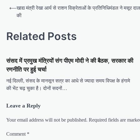
P
⟵
खाद्य मंत्री रेखा आर्य से राशन विक्रेताओं के प्रतिनिधिमंडल ने मसूर द
o
की
s
t
Related Posts
n
a
संसद में प्रमुख मंत्रियों संग पीएम मोदी ने की बैठक, सरकार की
v
रणनीति पर हुई चर्चा
i
g
नई दिल्ली, संसद के मानसून सत्र का आधे से ज्यादा समय विपक्ष के हंगामे
की भेंट चढ़ चुका है। दोनों सदनों…
a
t
Leave a Reply
i
o
Your email address will not be published.
Required fields are mark
n
Comment
*