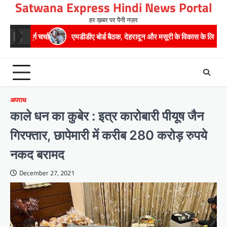
Satwana Express Hindi News Portal
Skip
to
हर ख़बर पर पैनी नज़र
content
ा
एमडीडीए बोर्ड बैठक, देहरादून और मसूरी के विकास के लिए 25 बड़े प्रस्तावों को म
अपराध
काले धन का कुबेर : इत्र कारोबारी पीयूष जैन
गिरफ्तार, छापेमारी में करीब 280 करोड़ रुपये
नकद बरामद
December 27, 2021