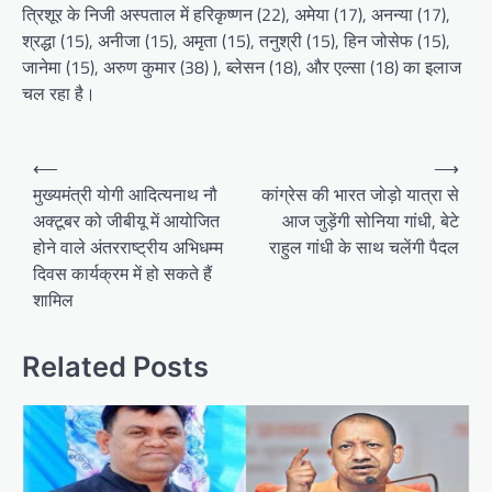
त्रिशूर के निजी अस्पताल में हरिकृष्णन (22), अमेया (17), अनन्या (17),
श्रद्धा (15), अनीजा (15), अमृता (15), तनुश्री (15), हिन जोसेफ (15),
जानेमा (15), अरुण कुमार (38) ), ब्लेसन (18), और एल्सा (18) का इलाज
चल रहा है।
P
⟵
⟶
o
मुख्यमंत्री योगी आदित्यनाथ नौ
कांग्रेस की भारत जोड़ो यात्रा से
अक्टूबर को जीबीयू में आयोजित
आज जुड़ेंगी सोनिया गांधी, बेटे
s
होने वाले अंतरराष्ट्रीय अभिधम्म
राहुल गांधी के साथ चलेंगी पैदल
t
दिवस कार्यक्रम में हो सकते हैं
n
शामिल
a
v
Related Posts
i
g
a