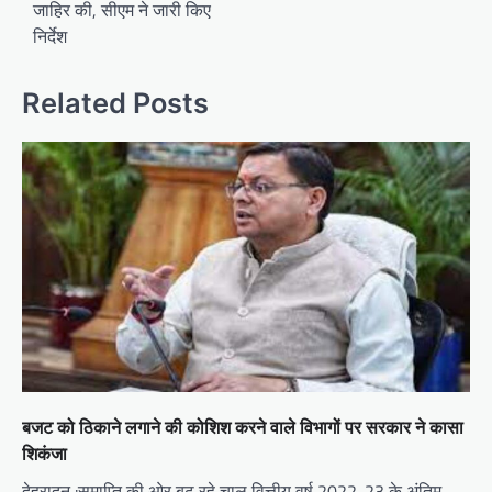
जाहिर की, सीएम ने जारी किए
t
निर्देश
n
a
Related Posts
v
i
g
a
t
i
o
n
बजट को ठिकाने लगाने की कोशिश करने वाले विभागों पर सरकार ने कासा
शिकंजा
देहरादून :समाप्ति की ओर बढ़ रहे चालू वित्तीय वर्ष 2022-23 के अंतिम