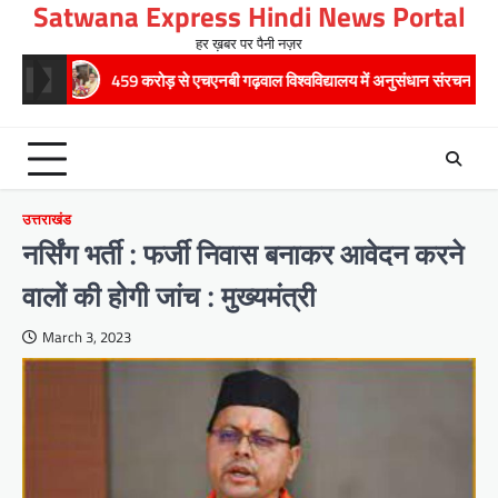
Satwana Express Hindi News Portal
Skip
to
हर ख़बर पर पैनी नज़र
content
459 करोड़ से एचएनबी गढ़वाल विश्वविद्यालय में अनुसंधान संरचना होगी सुदृढ,उच्च शिक्षा मंत
उत्तराखंड
नर्सिंग भर्ती : फर्जी निवास बनाकर आवेदन करने
वालों की होगी जांच : मुख्यमंत्री
March 3, 2023