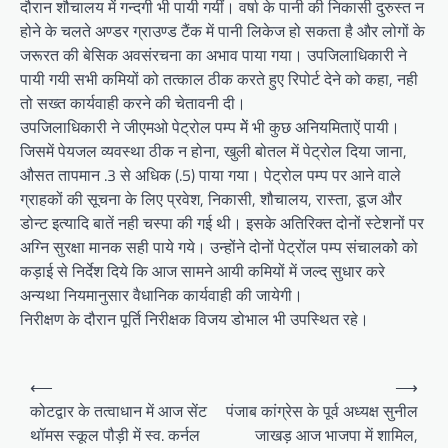
दौरान शौचालय में गन्दगी भी पायी गयीं। वर्षा के पानी की निकासी दुरुस्त न
होने के चलते अण्डर ग्राउण्ड टैंक में पानी लिकेज हो सकता है और लोगों के
जरूरत की बेसिक अवसंरचना का अभाव पाया गया। उपजिलाधिकारी ने
पायी गयी सभी कमियों को तत्काल ठीक करते हुए रिपोर्ट देने को कहा, नही
तो सख्त कार्यवाही करने की चेतावनी दी।
उपजिलाधिकारी ने जीएमओ पेट्रोल पम्प मेें भी कुछ अनियमिताऐं पायी।
जिसमें पेयजल व्यवस्था ठीक न होना, खुली बोतल में पेट्रोल दिया जाना,
औसत तापमान .3 से अधिक (.5) पाया गया। पेट्रोल पम्प पर आने वाले
ग्राहकों की सूचना के लिए प्रवेश, निकासी, शौचालय, रास्ता, डूज और
डोन्ट इत्यादि बातें नही चस्पा की गई थी। इसके अतिरिक्त दोनों स्टेशनों पर
अग्नि सुरक्षा मानक सही पाये गये। उन्होंने दोनों पेट्रोंल पम्प संचालकोे को
कड़ाई से निर्देश दिये कि आज सामने आयी कमियों में जल्द सुधार करे
अन्यथा नियमानुसार वैधानिक कार्यवाही की जायेगी।
निरीक्षण के दौरान पूर्ति निरीक्षक विजय डोभाल भी उपस्थित रहे।
P
⟵
⟶
o
कोटद्वार के तत्वाधान में आज सेंट
पंजाब कांग्रेस के पूर्व अध्‍यक्ष सुनील
थॉमस स्कूल पौड़ी में स्व. कर्नल
जाखड़ आज भाजपा में शामिल,
s