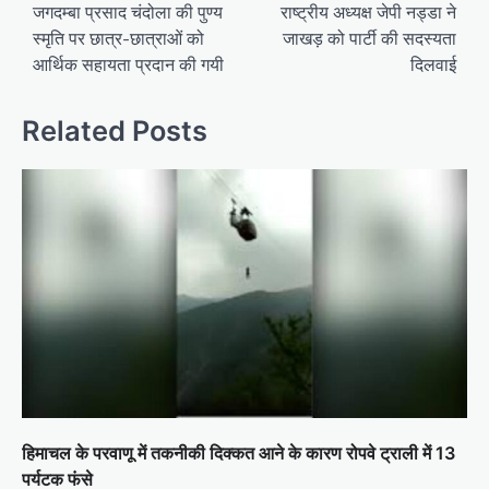
जगदम्बा प्रसाद चंदोला की पुण्य
राष्ट्रीय अध्यक्ष जेपी नड्डा ने
t
स्मृति पर छात्र-छात्राओं को
जाखड़ को पार्टी की सदस्यता
n
आर्थिक सहायता प्रदान की गयी
दिलवाई
a
v
Related Posts
i
g
a
t
i
o
n
हिमाचल के परवाणू में तकनीकी दिक्‍कत आने के कारण रोपवे ट्राली में 13
पर्यटक फंसे