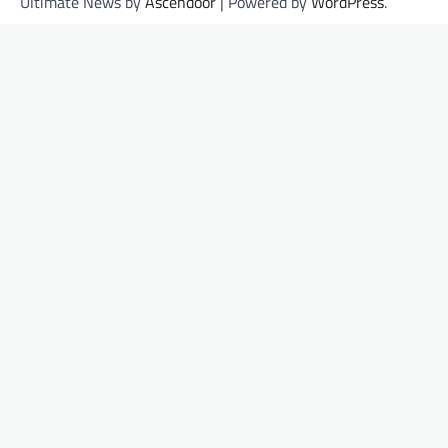
Ultimate News by
Ascendoor
| Powered by
WordPress
.