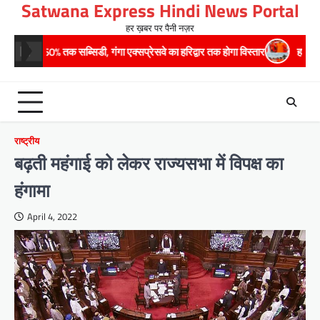
Satwana Express Hindi News Portal
Skip
to
हर ख़बर पर पैनी नज़र
content
 सब्सिडी, गंगा एक्सप्रेसवे का हरिद्वार तक होगा विस्तार
​हरिद्वार से वीरभद्र (ऋष
राष्ट्रीय
बढ़ती महंगाई को लेकर राज्यसभा में विपक्ष का
हंगामा
April 4, 2022