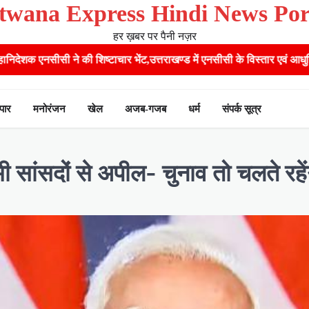
twana Express Hindi News Por
हर ख़बर पर पैनी नज़र
 शिष्टाचार भेंट,उत्तराखण्ड में एनसीसी के विस्तार एवं आधुनिक आधारभूत संरचना के
ापार
मनोरंजन
खेल
अजब-गजब
धर्म
संपर्क सूत्र
सांसदों से अपील- चुनाव तो चलते रहें