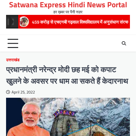
Satwana Express Hindi News Portal
Skip
to
हर ख़बर पर पैनी नज़र
content
459 करोड़ से एचएनबी गढ़वाल विश्वविद्यालय में अनुसंधान संरचना होगी सुदृढ,उच्च शिक्षा मंत्र
उत्तराखंड
प्रधानमंत्री नरेन्द्र मोदी छह मई को कपाट
खुलने के अवसर पर धाम आ सकते हैं केदारनाथ
April 25, 2022