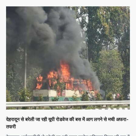
v
i
g
a
t
i
o
n
देहरादून से बरेली जा रही यूपी रोडवेज की बस में आग लगने से मची अफरा-
तफरी