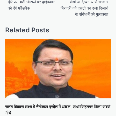
दौरे पर, भर्ती घोटाले पर हाईकमान
योगी आदित्यनाथ से राजभर
s
को देंगे फीडबैक
बिरादरी को एसटी का दर्जा दिलाने
t
के संबंध में की मुलाकात
n
a
Related Posts
v
i
g
a
t
i
o
n
सतत विकास लक्ष्य में नैनीताल प्रदेश में अव्वल, ऊधमसिंहनगर जिला सबसे
नीचे