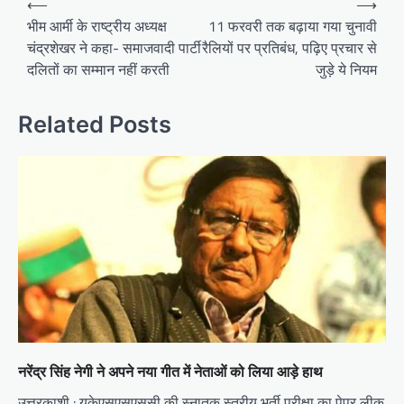
⟵
⟶
o
भीम आर्मी के राष्‍ट्रीय अध्‍यक्ष
11 फरवरी तक बढ़ाया गया चुनावी
चंद्रशेखर ने कहा- समाजवादी पार्टी
रैलियों पर प्रतिबंध, पढ़िए प्रचार से
s
दलितों का सम्‍मान नहीं करती
जुड़े ये नियम
t
n
Related Posts
a
v
i
g
a
t
i
o
n
नरेंद्र सिंह नेगी ने अपने नया गीत में नेताओं को लिया आड़े हाथ
उत्तरकाशी : यूकेएसएसएससी की स्नातक स्तरीय भर्ती परीक्षा का पेपर लीक