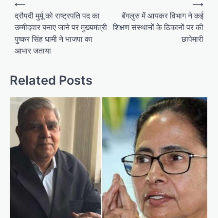
⟵
⟶
o
द्रौपदी मुर्मू को राष्ट्रपति पद का
बेंगलुरु में आयकर विभाग ने कई
उम्मीदवार बनाए जाने पर मुख्यमंत्री
शिक्षण संस्थानों के ठिकानों पर की
s
पुष्कर सिंह धामी ने भाजपा का
छापेमारी
t
आभार जताया
n
a
Related Posts
v
i
g
a
t
i
o
n