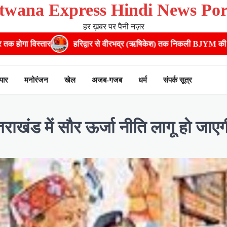
twana Express Hindi News Por
हर ख़बर पर पैनी नज़र
्वार से वीरभद्र (ऋषिकेश) तक निकली BJYM की भव्य कांवड़ यात्रा; तेजस्वी सूर्या
ापार
मनोरंजन
खेल
अजब-गजब
धर्म
संपर्क सूत्र
तराखंड में सौर ऊर्जा नीति लागू हो जाएग