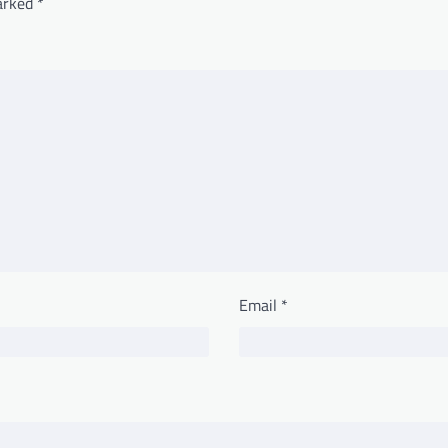
marked
*
Email
*