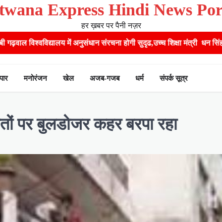
twana Express Hindi News Por
हर ख़बर पर पैनी नज़र
ुसंधान संरचना होगी सुदृढ,उच्च शिक्षा मंत्री धन सिंह रावत ने नवनियुक्त केन्द्री
ापार
मनोरंजन
खेल
अजब-गजब
धर्म
संपर्क सूत्र
प‍ितों पर बुलडोजर कहर बरपा रहा