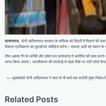
प्रयागराज,
योगी आद‍ित्‍यनाथ सरकार के माफ‍िया को मिट्टी में म‍िलाने की स
व‍िकास प्राध‍िकरण का बुलडोजर जमींदोज करेगा। सफदर अली को मकान के ध्‍वती
तीक अहमद गैंग के करीबी और उमेश पाल हत्‍याकांड में आरोप‍ित की मदद कर
ध्‍वस्‍त क‍िया जाएगा। ध्‍वस्‍तीकरण की कार्रवाई से पहले मौके पर भारी फोर्स त
P
⟵
मुख्यमंत्री योगी आदित्यनाथ ने सात से नौ मार्च तक कटौती मुक्त निर्बाध व
o
s
Related Posts
t
n