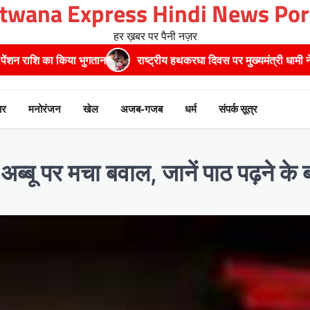
twana Express Hindi News Por
हर ख़बर पर पैनी नज़र
राष्ट्रीय हथकरघा दिवस पर मुख्यमंत्री धामी ने उत्कृष्ट बुनकरों और हस्तशिल्प क
ार
मनोरंजन
खेल
अजब-गजब
धर्म
संपर्क सूत्र
अब्बू पर मचा बवाल, जानें पाठ पढ़ने के