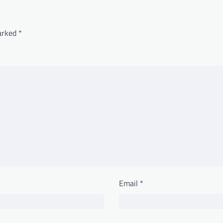
marked
*
Email
*