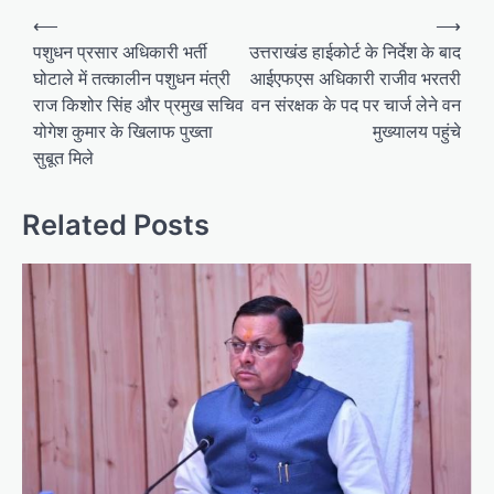
P
⟵
⟶
o
पशुधन प्रसार अधिकारी भर्ती
उत्तराखंड हाईकोर्ट के निर्देश के बाद
घोटाले में तत्कालीन पशुधन मंत्री
आईएफएस अधिकारी राजीव भरतरी
s
राज किशोर सिंह और प्रमुख सचिव
वन संरक्षक के पद पर चार्ज लेने वन
t
योगेश कुमार के खिलाफ पुख्ता
मुख्यालय पहुंचे
n
सुबूत मिले
a
v
Related Posts
i
g
a
t
i
o
n