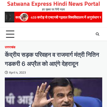
Satwana Express Hindi News Portal
Skip
to
हर ख़बर पर पैनी नज़र
content
459 करोड़ से एचएनबी गढ़वाल विश्वविद्यालय में अनुसंधान संरचना होगी सुदृढ,उच्च शिक्षा 
उत्तराखंड
केंद्रीय सड़क परिवहन व राजमार्ग मंत्री नितिन
गडकरी 6 अप्रैल को आएंगे देहरादून
April 4, 2023