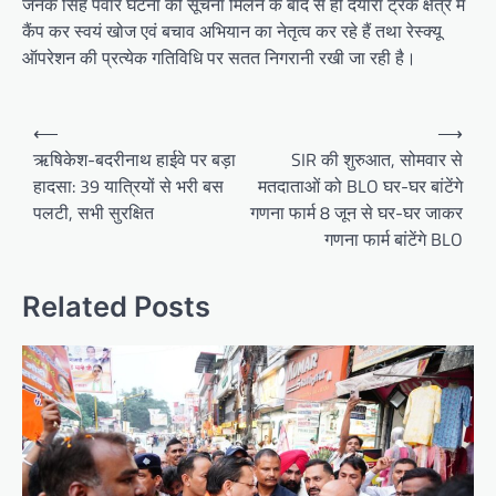
जनक सिंह पंवार घटना की सूचना मिलने के बाद से ही दयारा ट्रेक क्षेत्र में
कैंप कर स्वयं खोज एवं बचाव अभियान का नेतृत्व कर रहे हैं तथा रेस्क्यू
ऑपरेशन की प्रत्येक गतिविधि पर सतत निगरानी रखी जा रही है।
P
⟵
⟶
o
ऋषिकेश-बदरीनाथ हाईवे पर बड़ा
SIR की शुरुआत, सोमवार से
हादसा: 39 यात्रियों से भरी बस
मतदाताओं को BLO घर-घर बांटेंगे
s
पलटी, सभी सुरक्षित
गणना फार्म 8 जून से घर-घर जाकर
t
गणना फार्म बांटेंगे BLO
n
a
Related Posts
v
i
g
a
t