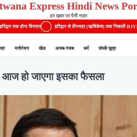
twana Express Hindi News Por
हर ख़बर पर पैनी नज़र
​हरिद्वार से वीरभद्र (ऋषिकेश) तक निकली BJYM की भव्य कांवड़ यात्रा; तेज
ापार
मनोरंजन
खेल
अजब-गजब
धर्म
संपर्क सूत्र
ौन, आज हो जाएगा इसका फैसला