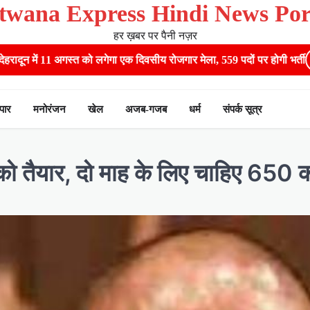
twana Express Hindi News Por
हर ख़बर पर पैनी नज़र
स्त को लगेगा एक दिवसीय रोजगार मेला, 559 पदों पर होगी भर्ती
पुष्पवर्षा औ
ापार
मनोरंजन
खेल
अजब-गजब
धर्म
संपर्क सूत्र
 तैयार, दो माह के ल‍िए चाह‍िए 650 