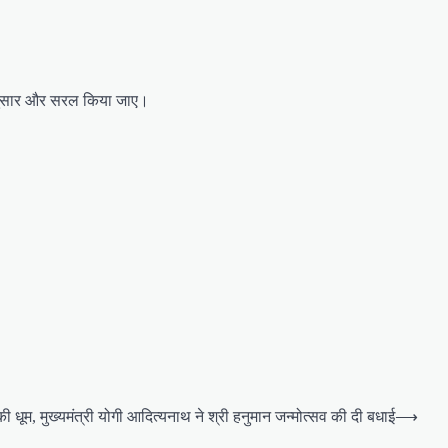
कतानुसार और सरल किया जाए।
व की धूम, मुख्‍यमंत्री योगी आद‍ित्‍यनाथ ने श्री हनुमान जन्‍मोत्‍सव की दी बधाई
⟶