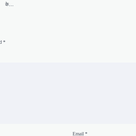
के…
ed
*
Email
*