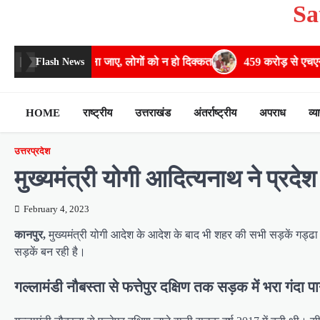
Sa
Skip
to
content
ीघ्र खोला जाए, लोगों को न हो दिक्कत
459 करोड़ से एचएनबी गढ़वाल विश्वविद
Flash News
HOME
राष्ट्रीय
उत्तराखंड
अंतर्राष्ट्रीय
अपराध
व्य
उत्तरप्रदेश
मुख्‍यमंत्री योगी आद‍ित्‍यनाथ ने प्र
February 4, 2023
कानपुर,
मुख्यमंत्री योगी आदेश के आदेश के बाद भी शहर की सभी सड़कें गड्ढा
सड़कें बन रही है।
गल्लामंडी नौबस्ता से फत्तेपुर दक्षिण तक सड़क में भरा गंदा प