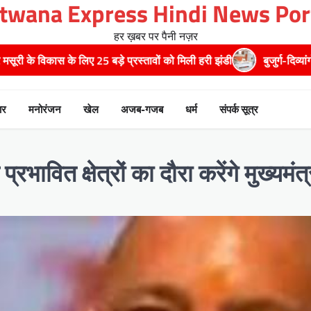
twana Express Hindi News Por
हर ख़बर पर पैनी नज़र
े प्रस्तावों को मिली हरी झंडी
बुजुर्ग-दिव्यांगों के घर जाएंगे बीएलओ, करेंग
ार
मनोरंजन
खेल
अजब-गजब
धर्म
संपर्क सूत्र
ावित क्षेत्रों का दौरा करेंगे मुख्‍यमंत