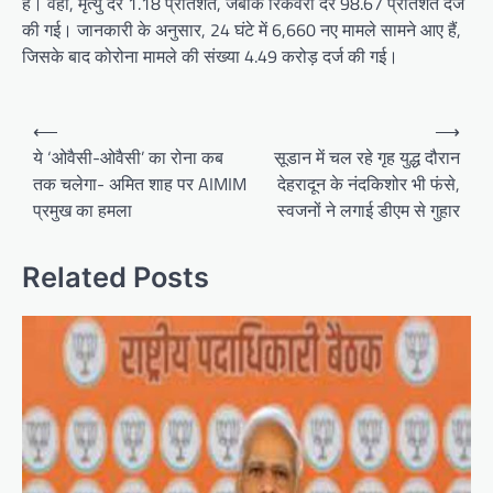
है। वहीं, मृत्यु दर 1.18 प्रतिशत, जबकि रिकवरी दर 98.67 प्रतिशत दर्ज
की गई। जानकारी के अनुसार, 24 घंटे में 6,660 नए मामले सामने आए हैं,
जिसके बाद कोरोना मामले की संख्या 4.49 करोड़ दर्ज की गई।
P
⟵
⟶
o
ये ‘ओवैसी-ओवैसी’ का रोना कब
सूडान में चल रहे गृह युद्ध दौरान
तक चलेगा- अमित शाह पर AIMIM
देहरादून के नंदकिशोर भी फंसे,
s
प्रमुख का हमला
स्वजनों ने लगाई डीएम से गुहार
t
n
Related Posts
a
v
i
g
a
t