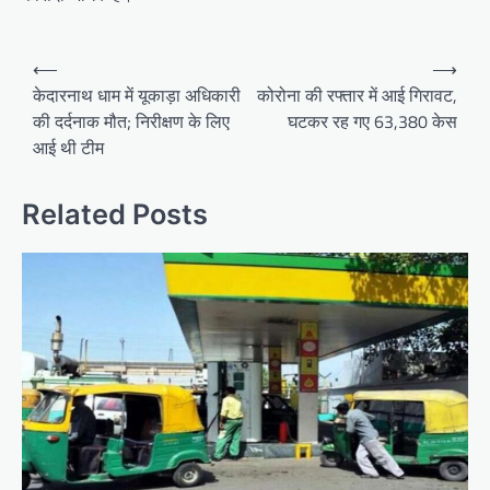
P
⟵
⟶
o
केदारनाथ धाम में यूकाड़ा अधिकारी
कोरोना की रफ्तार में आई गिरावट,
की दर्दनाक मौत; निरीक्षण के लिए
घटकर रह गए 63,380 केस
s
आई थी टीम
t
n
Related Posts
a
v
i
g
a
t
i
o