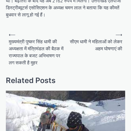
थी। बढ़ोतरी के बाद यह अब 2162 रुपये में मिलेगा। उत्तराखंड एलपीजी
डिस्ट्रीब्यूटर्स एसोसिएशन के अध्यक्ष चमन लाल ने बताया कि यह कीमतें
बुधवार से लागू हो गई हैं।
P
⟵
⟶
o
मुख्यमंत्री पुष्कर सिंह धामी की
सीएम धामी ने महिलाओं को लेकर
अध्यक्षता में मंत्रिमंडल की बैठक में
अहम घोषणाएं की
s
राज्यपाल के बजट अभिभाषण पर
t
लग सकती है मुहर
n
a
Related Posts
v
i
g
a
t