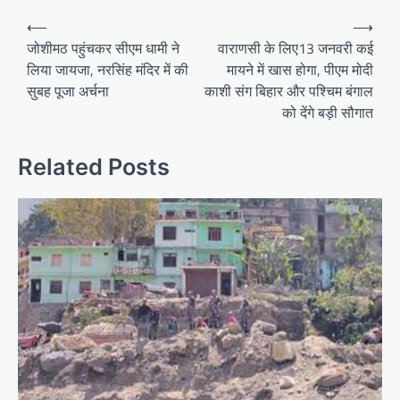
P
⟵
⟶
o
जोशीमठ पहुंचकर सीएम धामी ने
वाराणसी के लिए13 जनवरी कई
लिया जायजा, नरसिंह मंदिर में की
मायने में खास होगा, पीएम मोदी
s
सुबह पूजा अर्चना
काशी संग बिहार और पश्चिम बंगाल
t
को देंगे बड़ी सौगात
n
a
Related Posts
v
i
g
a
t
i
o
n