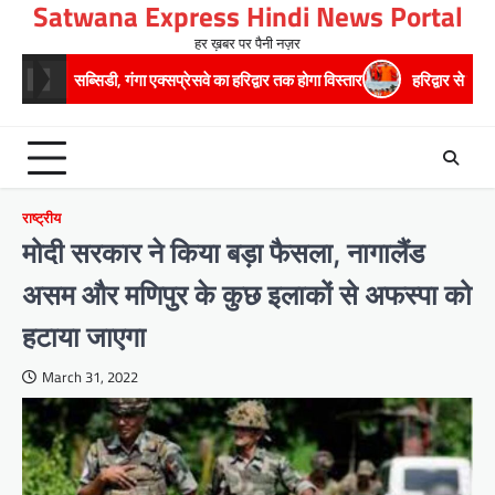
Satwana Express Hindi News Portal
Skip
to
हर ख़बर पर पैनी नज़र
content
, गंगा एक्सप्रेसवे का हरिद्वार तक होगा विस्तार
​हरिद्वार से वीरभद्र (ऋषिकेश) त
राष्ट्रीय
मोदी सरकार ने किया बड़ा फैसला, नागालैंड
असम और मणिपुर के कुछ इलाकों से अफस्पा को
हटाया जाएगा
March 31, 2022