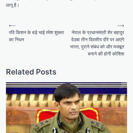
लागू है।
P
⟵
⟶
o
रवि किशन के बड़े भाई रमेश शुक्ला
नेपाल के प्रधानमंत्री शेर बहादुर
का निधन
देउबा तीन दिवसीय दौरे पर आएंगे
s
भारत, पुराने संबंध को और मजबूत
t
बनाने की होगी कोशिश
n
a
Related Posts
v
i
g
a
t
i